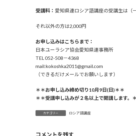
受講料：
愛知県連ロシア語講座の受講生は（一ク
それ以外の方は2,000円
お申し込みはこちらまで：
日本ユーラシア協会愛知県連事務所
TEL 052-508－4368
mail:kokoshka2011@gmail.com
（できるだけメールでお願いします）
＊＊お申し込み締め切り10月9日(日)＊＊
＊＊受講申し込みが２名以上で開講します。
ロシア語講座
カテゴリー
コメントを残す