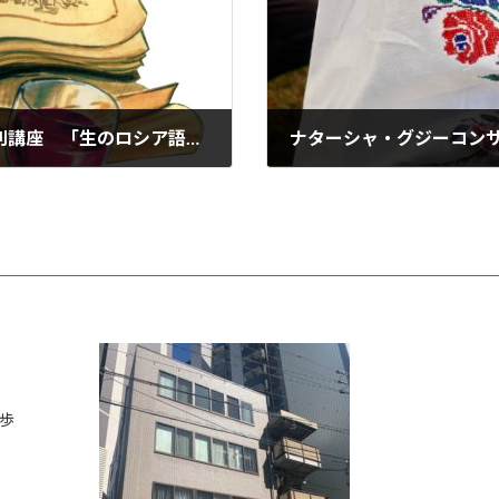
【9月11日（日）開催】第30回ロシア語特別講座 「生のロシア語に”触れて”みよう」
ナターシャ・グジーコン
2022年9月12日
歩