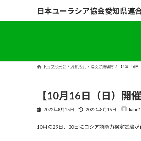
コ
ナ
日本ユーラシア協会愛知県連
ン
ビ
テ
ゲ
ン
ー
ツ
シ
へ
ョ
ス
ン
キ
に
ッ
移
トップページ
お知らせ
ロシア語講座
【10月16
プ
動
【10月16日（日）
最
2022年8月15日
2022年8月15日
kanri1
終
更
10月の29日、30日にロシア語能力検定試験
新
日
時