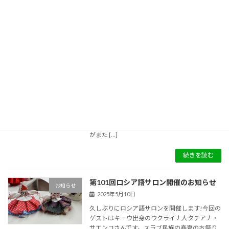
てもなかなかネイティブスピーカーに会って話
をす […]
続きを読む
第101回ロシア語サロン中止のお知らせ
お知らせ
2025年6月3日
6月8日（日）午後1時からタチアナ・サエンコ
先生をゲストにお迎えしてロシア語サロンを開
催する予定でしたがゲストのご都合により中止
せざるを得なくなりました。 早くからお申込み
をいただいて方もあり、大変申し訳ありません
がまた […]
続きを読む
第101回ロシア語サロン開催のお知らせ
お知らせ
2025年5月10日
久しぶりにロシア語サロンを開催します!今回の
ゲストはキーウ出身のウクライナ人タチアナ・
サエンコさんです。スラブ民族の春夏のお祭り