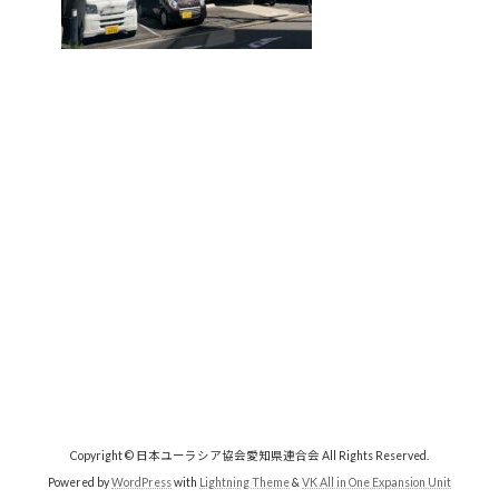
Copyright © 日本ユーラシア協会愛知県連合会 All Rights Reserved.
Powered by
WordPress
with
Lightning Theme
&
VK All in One Expansion Unit