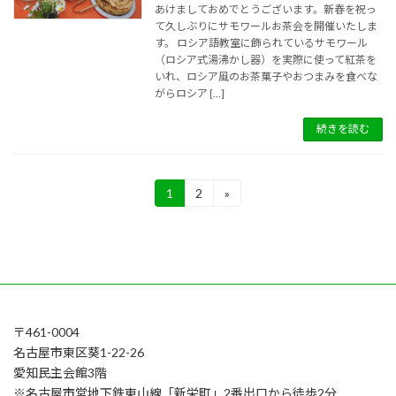
あけましておめでとうございます。新春を祝っ
て久しぶりにサモワールお茶会を開催いたしま
す。 ロシア語教室に飾られているサモワール
（ロシア式湯沸かし器）を実際に使って紅茶を
いれ、ロシア風のお茶菓子やおつまみを食べな
がらロシア […]
続きを読む
投
1
2
»
固
固
定
定
稿
ペ
ペ
ー
ー
の
ジ
ジ
ペ
ー
〒461-0004
ジ
名古屋市東区葵1-22-26
送
愛知民主会館3階
※名古屋市営地下鉄東山線「新栄町」2番出口から徒歩2分