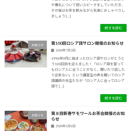
や儀礼について短いスピーチをしていただき、
その後はお茶を飲みながら気楽におしゃべりし
ましょう […]
続きを読む
第100回ロシア語サロン開催のお知らせ
お知らせ
2024年7月3日
1996年9月に始まったロシア語サロンがとうと
う100回目を迎えました！「ロシア語を習って
もロシア人に会うことがなく、聞いたり話した
り出来ない」という講習生の声を聞いてロシア
語講師の先生たちが「ロシア人に会ってロシア
語で […]
続きを読む
第８回新春サモワールお茶会開催のお知
お知らせ
らせ
2024年1月6日